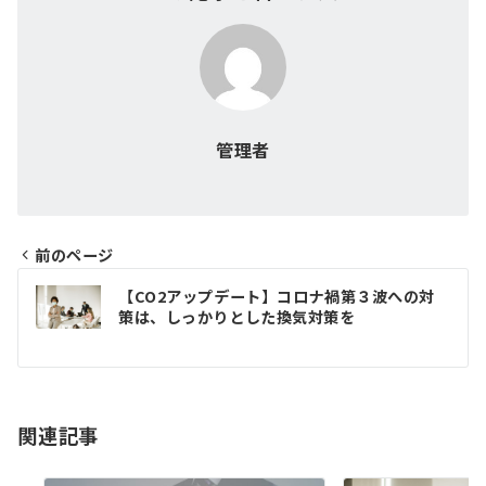
管理者
前のページ
投
【CO2アップデート】コロナ禍第３波への対
稿
策は、しっかりとした換気対策を
ナ
ビ
ゲ
関連記事
ー